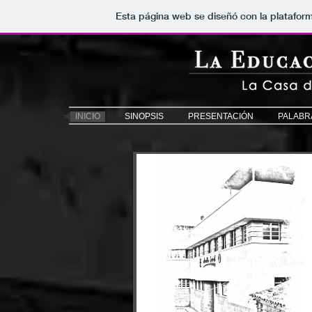
Esta página web se diseñó con la platafor
INICIO
SINOPSIS
PRESENTACIÓN
PALABR